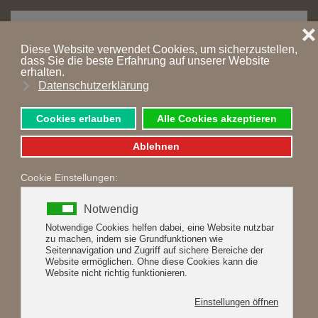
MENÜ
Zum Hauptinhalt springen
unverbindlich anfragen
SOMMERURLAUB IM
ZILLERTAL
Herzlich willkommen zum
Sommerurlaub im
Zillertal.
In unserem Appartementhaus bieten wir
unseren Feriengästen 5 Ferienwohnungen die für 2
bis 6 Personen geeignet sind. Unser Haus liegt im
Zentrum des ruhigen und familiären Ortes Uderns